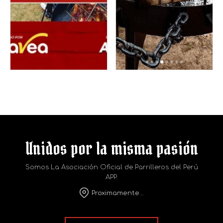
celebraciones
en vivo y dinámicas
tradicionales en las
para toda la familia,
alturas […]
este […]
S/
30.00
S/
30.00
Comprar
Comprar
Unidos por la misma pasión
Somos La Asociación Oficial de Parrilleros del Perú
APP.
Proximamente...