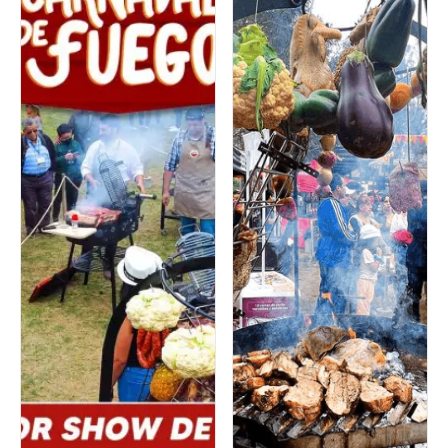
Eventos
Eventos
Carnaval de Fuego
Mr Grill Fest
La mejor celebración del
¡Bienvenido al Mr. Grill
verano vuelve este 22
Fest, el festival de
de marzo ¡Carnaval de
parrillas y brasas más
Fuego 2025! Aprovecha
grande del año!
la preventa, adquiere 2
Prepárate para
entradas por S/30.00
disfrutar de un día lleno
sólo por tiempo
de sabores y diversión
limitado. Sumérgete en
mientras te sumerges en
la diversidad cultural
la cultura de las
que caracteriza a cada
brasas. Con
rincón de nuestro país,
degustaciones de los
desde las festividades
mejores platos de
coloridas y alegres de
parrilla, actividades
la costa hasta las
emocionantes, música