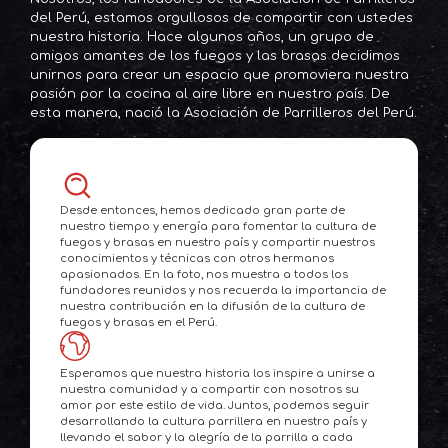
del Perú, estamos orgullosos de compartir con ustedes
nuestra historia. Hace algunos años, un grupo de
amigos amantes de los fuegos y las brasas decidimos
unirnos para crear un espacio que promoviera nuestra
pasión por la cocina al aire libre en nuestro país. De
esta manera, nació la Asociación de Parrilleros del Perú.
Desde entonces, hemos dedicado gran parte de
nuestro tiempo y energía para fomentar la cultura de
fuegos y brasas en nuestro país y compartir nuestros
conocimientos y técnicas con otros hermanos
apasionados. En la foto, nos muestra a todos los
fundadores reunidos y nos recuerda la importancia de
nuestra contribución en la difusión de la cultura de
fuegos y brasas en el Perú.
Esperamos que nuestra historia los inspire a unirse a
nuestra comunidad y a compartir con nosotros su
amor por este estilo de vida. Juntos, podemos seguir
desarrollando la cultura parrillera en nuestro país y
llevando el sabor y la alegría de la parrilla a cada