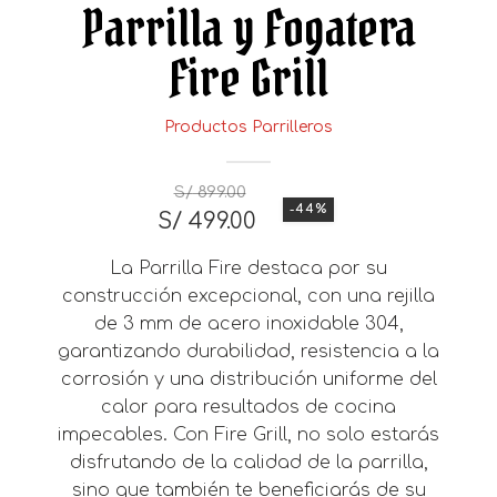
Parrilla y Fogatera
Fire Grill
Productos Parrilleros
S/
899.00
-44%
El
El
S/
499.00
precio
precio
original
actual
La Parrilla Fire destaca por su
era:
es:
construcción excepcional, con una rejilla
S/ 899.00.
S/ 499.00.
de 3 mm de acero inoxidable 304,
garantizando durabilidad, resistencia a la
corrosión y una distribución uniforme del
calor para resultados de cocina
impecables. Con Fire Grill, no solo estarás
disfrutando de la calidad de la parrilla,
sino que también te beneficiarás de su