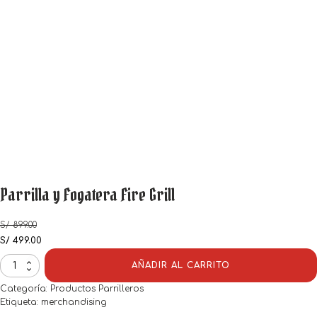
Parrilla y Fogatera Fire Grill
S/
899.00
El
El
S/
499.00
precio
precio
AÑADIR AL CARRITO
Parrilla
original
actual
y
era:
es:
Categoría:
Productos Parrilleros
Fogatera
S/ 899.00.
S/ 499.00.
Etiqueta:
merchandising
Fire
Grill