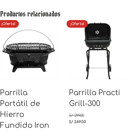
Productos relacionados
¡Oferta!
¡Oferta!
Parrilla
Parrilla Practi
Portátil de
Grill-300
Hierro
S/
399.00
El
El
S/
249.00
Fundido Iron
precio
precio