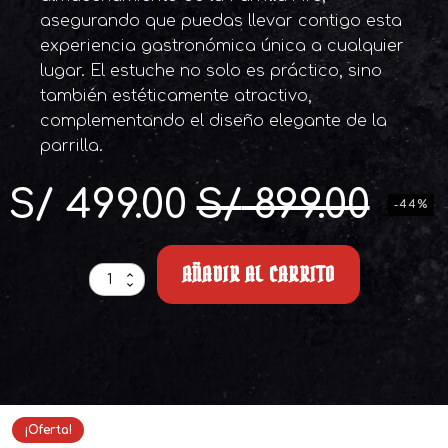
asegurando que puedas llevar contigo esta
experiencia gastronómica única a cualquier
lugar. El estuche no solo es práctico, sino
también estéticamente atractivo,
complementando el diseño elegante de la
parrilla.
S/
499.00
S/
899.00
-44%
El
El
AÑADIR AL CARRITO
precio
precio
Parrilla
y
Fogatera
Fire
original
actual
Grill
cantidad
era:
es:
¡Oferta!