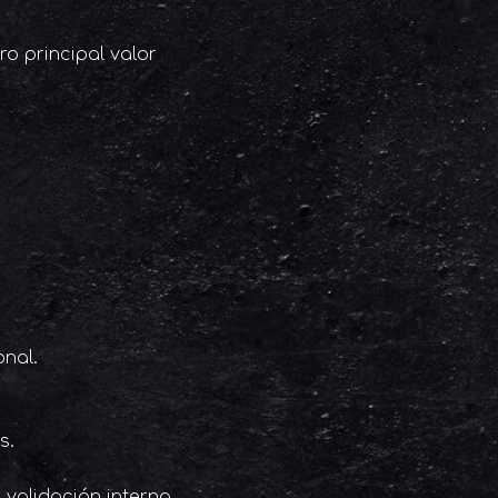
o principal valor
onal.
s.
 validación interna.