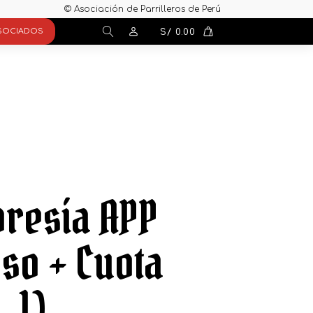
© Asociación de Parrilleros de Perú
SOCIADOS
S/
0.00
resía APP
so + Cuota
1)