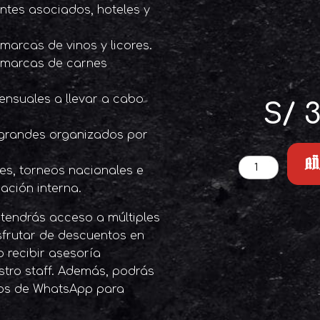
ntes asociados, hoteles y
marcas de vinos y licores.
 marcas de carnes
mensuales a llevar a cabo
S/
3
s grandes organizados por
AÑ
Membresía
nes, torneos nacionales e
APP
dación interna.
(Ingreso
+
tendrás acceso a múltiples
Cuota
1)
isfrutar de descuentos en
cantidad
 recibir asesoría
stro staff. Además, podrás
dos de WhatsApp para