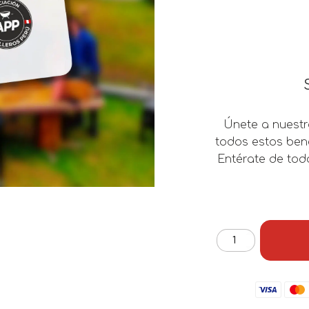
Únete a nuestr
todos estos bene
Entérate de tod
Membresía
APP
(Ingreso
+
Cuota
1)