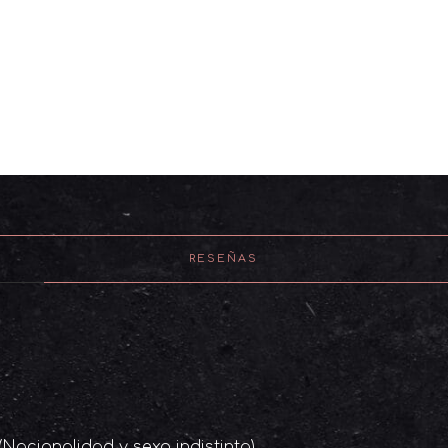
cantidad
RESEÑAS
Nacionalidad y sexo indistinta)